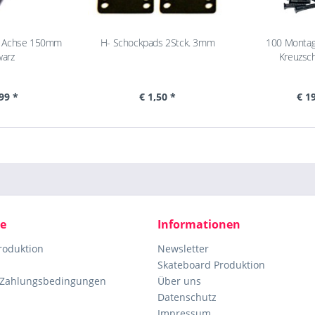
l Achse 150mm
H- Schockpads 2Stck. 3mm
100 Monta
arz
Kreuzsch
99 *
€ 1,50 *
€ 1
ce
Informationen
roduktion
Newsletter
Skateboard Produktion
 Zahlungsbedingungen
Über uns
Datenschutz
Impressum