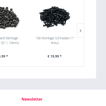
oard Montage-
100 Montage-Schrauben 1"
Thrill Skate
/ 32" | 10mm)
Kreuz
Mogo
9,99 *
€ 19,99 *
€ 
Newsletter