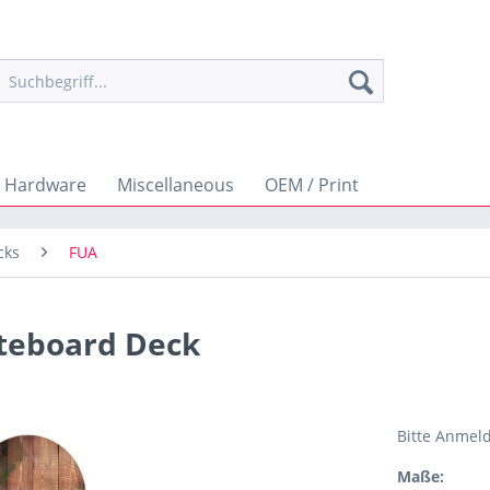
Hardware
Miscellaneous
OEM / Print
cks
FUA
ateboard Deck
Bitte Anmel
Maße: