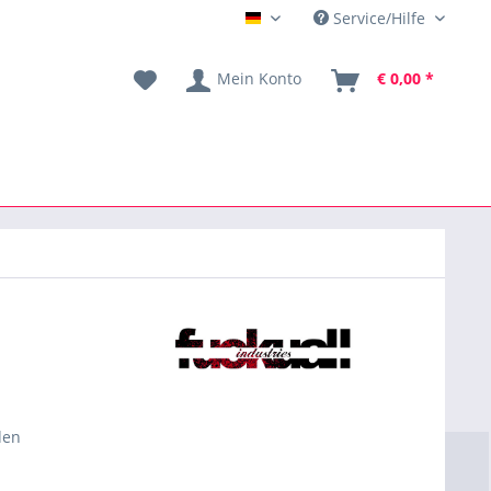
Service/Hilfe
DE
Mein Konto
€ 0,00 *
den