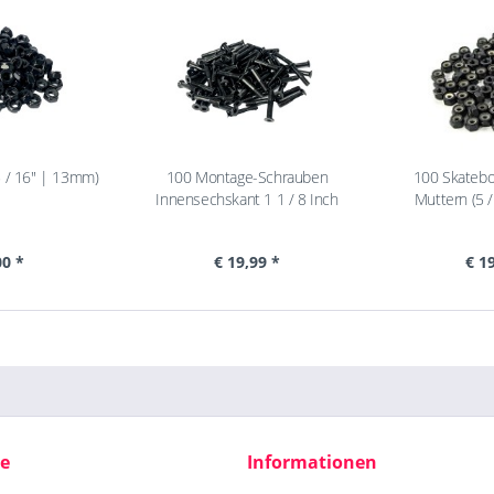
5 / 16" | 13mm)
100 Montage-Schrauben
100 Skateb
Innensechskant 1 1 / 8 Inch
Muttern (5 
00 *
€ 19,99 *
€ 1
ce
Informationen